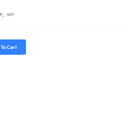
P
,
WP
 To Cart