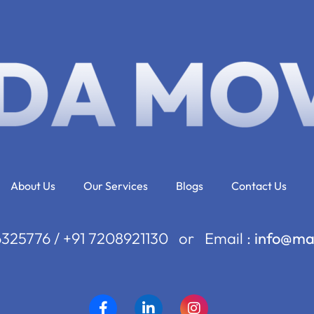
About Us
Our Services
Blogs
Contact Us
36325776 / +91 7208921130 or Email :
info@ma