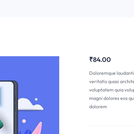
₹
84.00
Doloremque laudantiu
veritatis quasi arch
voluptatem quia volup
magni dolores eos qui
dolorem