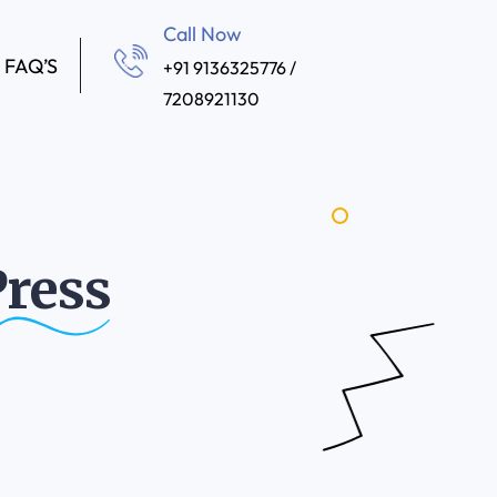
Call Now
FAQ’S
+91 9136325776 /
7208921130
ress