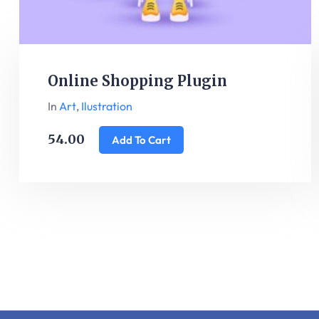
Online Shopping Plugin
In
Art
,
Ilustration
54.00
Add To Cart