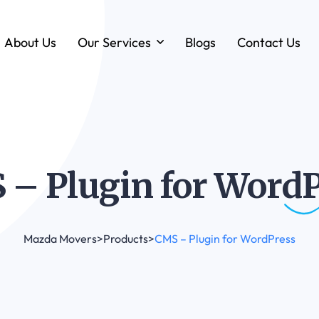
About Us
Our Services
Blogs
Contact Us
Forklift & MHE Rentals
Annual Maintenance Contracts (AMC)
Ground Handling Equipment (GHE)
Anton By Jungheinrich
 – Plugin for
WordP
Loadstar Heavy Forklifts & Container
Handling Equipment
Mazda Movers
>
Products
>
CMS – Plugin for WordPress