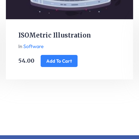
ISOMetric Illustration
In
Software
54.00
Add To Cart