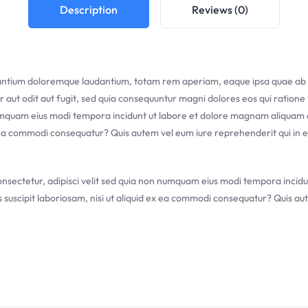
Description
Reviews (0)
santium doloremque laudantium, totam rem aperiam, eaque ipsa quae ab illo
 aut odit aut fugit, sed quia consequuntur magni dolores eos qui ration
n numquam eius modi tempora incidunt ut labore et dolore magnam aliqua
x ea commodi consequatur? Quis autem vel eum iure reprehenderit qui in ea
onsectetur, adipisci velit sed quia non numquam eius modi tempora inci
uscipit laboriosam, nisi ut aliquid ex ea commodi consequatur? Quis aut