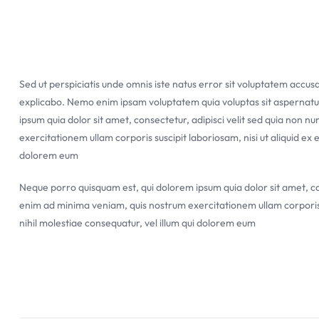
Sed ut perspiciatis unde omnis iste natus error sit voluptatem accu
explicabo. Nemo enim ipsam voluptatem quia voluptas sit aspernatur
ipsum quia dolor sit amet, consectetur, adipisci velit sed quia no
exercitationem ullam corporis suscipit laboriosam, nisi ut aliquid e
dolorem eum
Neque porro quisquam est, qui dolorem ipsum quia dolor sit amet, c
enim ad minima veniam, quis nostrum exercitationem ullam corporis s
nihil molestiae consequatur, vel illum qui dolorem eum