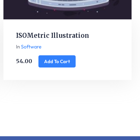
ISOMetric Illustration
In
Software
54.00
Add To Cart