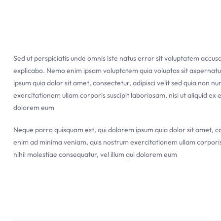
Sed ut perspiciatis unde omnis iste natus error sit voluptatem accu
explicabo. Nemo enim ipsam voluptatem quia voluptas sit aspernatur
ipsum quia dolor sit amet, consectetur, adipisci velit sed quia no
exercitationem ullam corporis suscipit laboriosam, nisi ut aliquid e
dolorem eum
Neque porro quisquam est, qui dolorem ipsum quia dolor sit amet, c
enim ad minima veniam, quis nostrum exercitationem ullam corporis s
nihil molestiae consequatur, vel illum qui dolorem eum