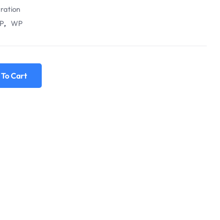
tration
P
,
WP
 To Cart