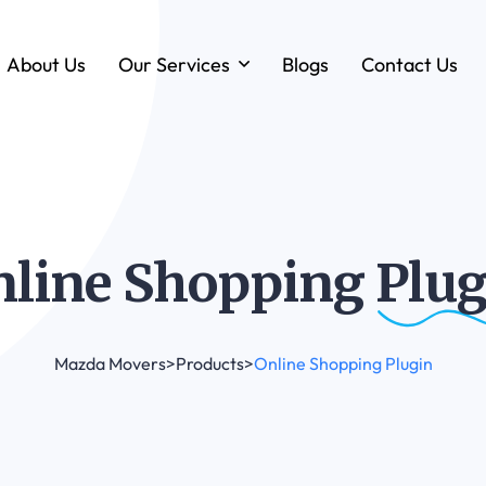
About Us
Our Services
Blogs
Contact Us
Forklift & MHE Rentals
Annual Maintenance Contracts (AMC)
Ground Handling Equipment (GHE)
Anton By Jungheinrich
nline Shopping
Plug
Loadstar Heavy Forklifts & Container
Handling Equipment
Mazda Movers
>
Products
>
Online Shopping Plugin