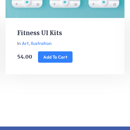
Fitness UI Kits
In
Art
,
Ilustration
54.00
Add To Cart