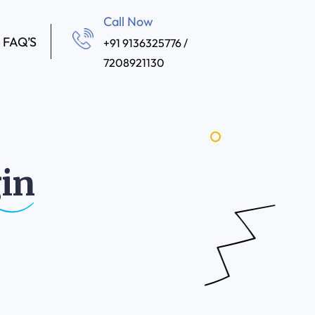
Call Now
FAQ’S
+91 9136325776 /
7208921130
in