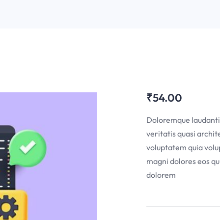
₹
54.00
Doloremque laudantiu
veritatis quasi arch
voluptatem quia volup
magni dolores eos qui
dolorem