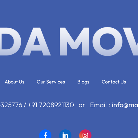
About Us
Our Services
Blogs
Contact Us
36325776 / +91 7208921130 or Email :
info@ma