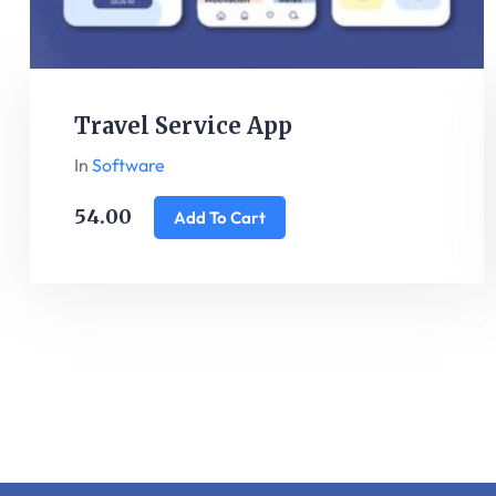
Travel Service App
In
Software
54.00
Add To Cart