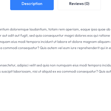
Description
Reviews (0)
santium doloremque laudantium, totam rem aperiam, eaque ipsa quae ab illo
 aut odit aut fugit, sed quia consequuntur magni dolores eos qui ration
n numquam eius modi tempora incidunt ut labore et dolore magnam aliqua
x ea commodi consequatur? Quis autem vel eum iure reprehenderit qui in ea
onsectetur, adipisci velit sed quia non numquam eius modi tempora inci
uscipit laboriosam, nisi ut aliquid ex ea commodi consequatur? Quis aut