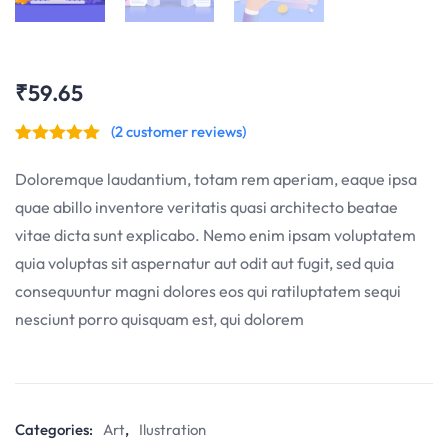
₹
59.65
(
2
customer reviews)
Rated
1
5.00
out of 5
Doloremque laudantium, totam rem aperiam, eaque ipsa
based on
customer
quae abillo inventore veritatis quasi architecto beatae
rating
vitae dicta sunt explicabo. Nemo enim ipsam voluptatem
quia voluptas sit aspernatur aut odit aut fugit, sed quia
consequuntur magni dolores eos qui ratiluptatem sequi
nesciunt porro quisquam est, qui dolorem
Categories:
Art
,
Ilustration