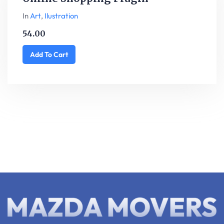
In
Art
,
Ilustration
54.00
Add To Cart